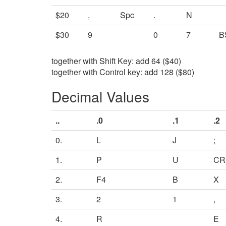
$20
,
Spc
.
N
$30
9
0
7
B
together with Shift Key: add 64 ($40)
together with Control key: add 128 ($80)
Decimal Values
..
.0
.1
.2
0.
L
J
;
1.
P
U
CR
2.
F4
B
X
3.
2
1
,
4.
R
E