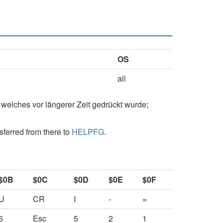
OS
all
welches vor längerer Zeit gedrückt wurde;
sferred from there to
HELPFG
.
$0B
$0C
$0D
$0E
$0F
U
CR
I
-
=
6
Esc
5
2
1