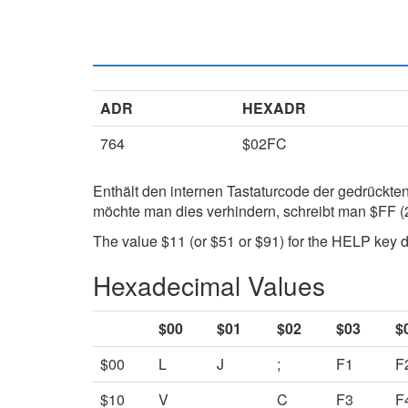
ADR
HEXADR
764
$02FC
Enthält den internen Tastaturcode der gedrückte
möchte man dies verhindern, schreibt man $FF (2
The value $11 (or $51 or $91) for the HELP key 
Hexadecimal Values
$00
$01
$02
$03
$
$00
L
J
;
F1
F
$10
V
C
F3
F