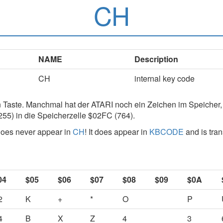
CH
NAME
Description
CH
internal key code
n Taste. Manchmal hat der ATARI noch ein Zeichen im Speicher, 
55) in die Speicherzelle $02FC (764).
does never appear in
CH
! It does appear in
KBCODE
and is tran
04
$05
$06
$07
$08
$09
$0A
2
K
+
*
O
P
4
B
X
Z
4
3