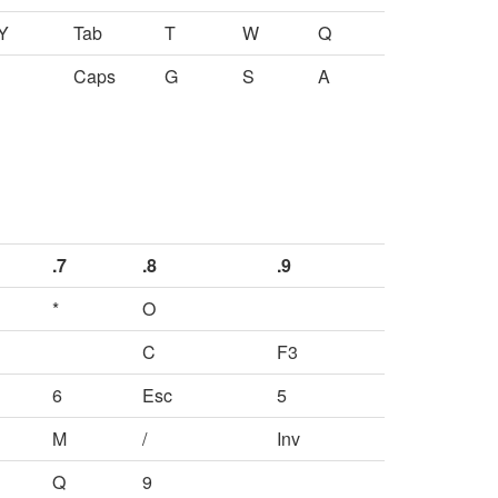
Y
Tab
T
W
Q
Caps
G
S
A
.7
.8
.9
*
O
C
F3
6
Esc
5
M
/
Inv
Q
9