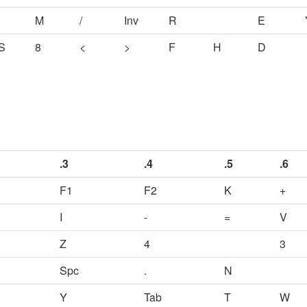
M
/
Inv
R
E
S
8
<
>
F
H
D
.3
.4
.5
.6
F1
F2
K
+
I
-
=
V
Z
4
3
Spc
.
N
Y
Tab
T
W