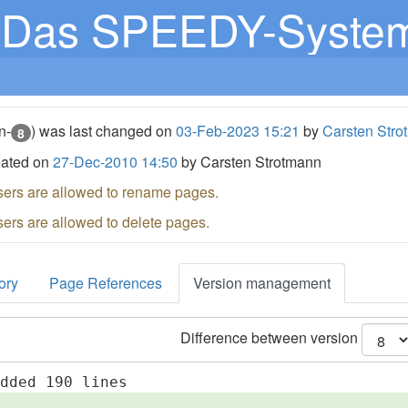
Das SPEEDY-Syste
n-
) was last changed on
03-Feb-2023 15:21
by
Carsten Stro
8
eated on
27-Dec-2010 14:50
by Carsten Strotmann
sers are allowed to rename pages.
sers are allowed to delete pages.
ory
Page References
Version management
Difference between version
added 190 lines