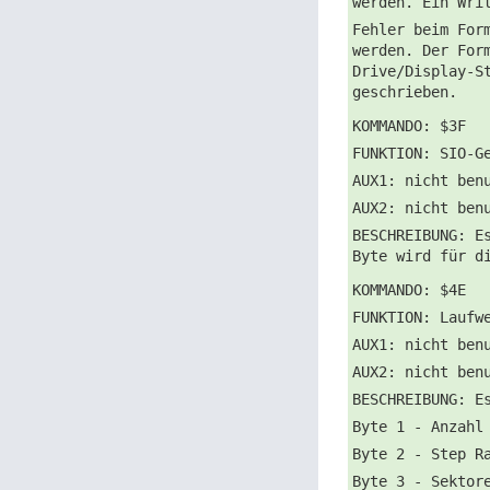
werden. Ein Wri
Fehler beim For
werden. Der For
Drive/Display-S
geschrieben.
KOMMANDO: $3F
FUNKTION: SIO-G
AUX1: nicht ben
AUX2: nicht ben
BESCHREIBUNG: E
Byte wird für d
KOMMANDO: $4E
FUNKTION: Laufw
AUX1: nicht ben
AUX2: nicht ben
BESCHREIBUNG: E
Byte 1 - Anzahl
Byte 2 - Step R
Byte 3 - Sektor