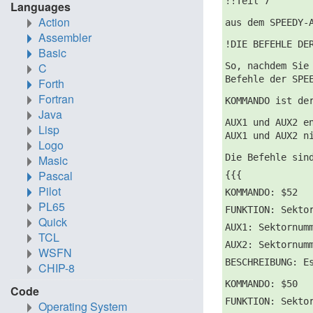
!!Teil 7
Languages
Action
aus dem SPEEDY-
Assembler
!DIE BEFEHLE DE
Basic
So, nachdem Sie
C
Befehle der SPE
Forth
Fortran
KOMMANDO ist de
Java
AUX1 und AUX2 e
Lisp
AUX1 und AUX2 n
Logo
Die Befehle sin
Masic
Pascal
{{{
Pilot
KOMMANDO: $52
PL65
FUNKTION: Sekto
Quick
AUX1: Sektornum
TCL
AUX2: Sektornum
WSFN
BESCHREIBUNG: E
CHIP-8
KOMMANDO: $50
Code
FUNKTION: Sekto
Operating System