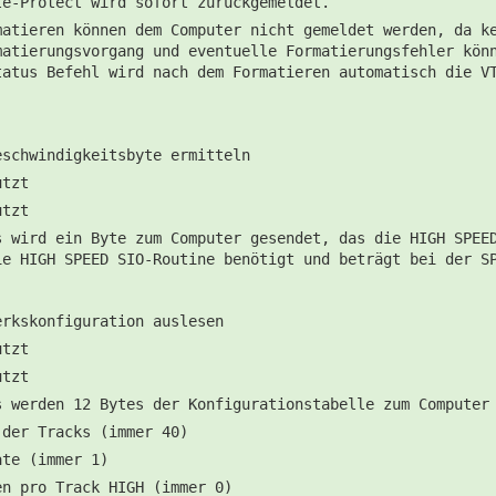
te-Protect wird sofort zurückgemeldet.
matieren können dem Computer nicht gemeldet werden, da k
matierungsvorgang und eventuelle Formatierungsfehler kön
tatus Befehl wird nach dem Formatieren automatisch die V
eschwindigkeitsbyte ermitteln
utzt
utzt
s wird ein Byte zum Computer gesendet, das die HIGH SPEE
ie HIGH SPEED SIO-Routine benötigt und beträgt bei der S
erkskonfiguration auslesen
utzt
utzt
s werden 12 Bytes der Konfigurationstabelle zum Computer
 der Tracks (immer 40)
ate (immer 1)
en pro Track HIGH (immer 0)