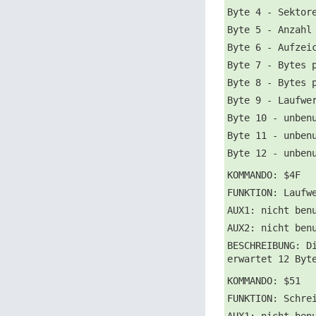
Byte 4 - Sektor
Byte 5 - Anzahl
Byte 6 - Aufzei
Byte 7 - Bytes 
Byte 8 - Bytes 
Byte 9 - Laufwe
Byte 10 - unben
Byte 11 - unben
Byte 12 - unben
KOMMANDO: $4F
FUNKTION: Laufw
AUX1: nicht ben
AUX2: nicht ben
BESCHREIBUNG: D
erwartet 12 Byt
KOMMANDO: $51
FUNKTION: Schre
AUX1: nicht ben