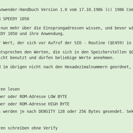
Anwender-Handbuch Version 1.0 vom 17.10.1986 (c) 1986 Co
R SPEEDY 1050
 nun mehr über die Einsprungadressen wissen, und bevor w
EDY 1050 und ihre Anwendung.
r Wert, der sich vor Aufruf der SIO - Routine ($E459) in
ntsprechen den Werten, die sich in den Speicherstellen $
icht benutzt und dürfen beliebige Werte annehmen.
d im übrigen nicht nach den Hexadezimalnummern geordnet,
ren lesen
mer oder ROM-Adresse LOW BYTE
mer oder ROM-Adresse HIGH BYTE
s werden je nach DENSITY 128 oder 256 Bytes gesendet. Se
ren schreiben ohne Verify