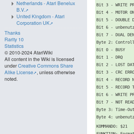
Netherlands - Atari Benelux
Bit 3 - WRITE P
B.V.
Bit 4 - MOTOR O
United Kingdom - Atari
Bit 5 - DOUBLE 
Corporation UK
Bit 6 - unbenut
Thanks
Bit 7 - DUAL DE
Rarity 10
Byte 2: Control
Statistics
Bit 0 - BUSY
© 2010-2024 AtariWiki
Bit 1 - DRQ
All content in the Wiki is licensed
Bit 2 - LOST DA
under
Creative Commons Share
Alike License
, unless otherwise
Bit 3 - CRC ERR
noted.
Bit 4 - RECORD 
Bit 5 - RECORD 
Bit 6 - WRITE P
Bit 7 - NOT REA
Byte 3: Time-Ou
Byte 4: unbenut
KOMMANDO: $21
FUNKTION: Forma