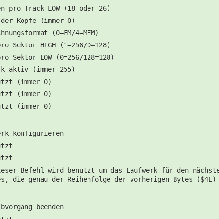
en pro Track LOW (18 oder 26)
 der Köpfe (immer 0)
chnungsformat (0=FM/4=MFM)
pro Sektor HIGH (1=256/0=128)
pro Sektor LOW (0=256/128=128)
rk aktiv (immer 255)
utzt (immer 0)
utzt (immer 0)
utzt (immer 0)
erk konfigurieren
utzt
utzt
ieser Befehl wird benutzt um das Laufwerk für den nächst
es, die genau der Reihenfolge der vorherigen Bytes ($4E)
ibvorgang beenden
utzt