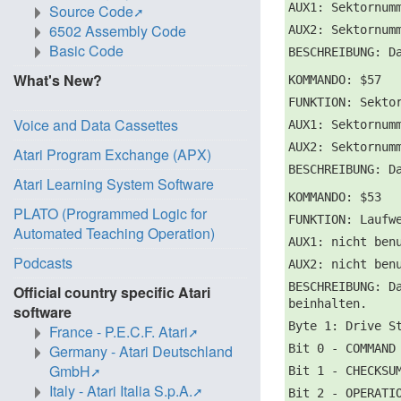
AUX1: Sektornum
Source Code
6502 Assembly Code
AUX2: Sektornum
Basic Code
BESCHREIBUNG: D
What's New?
KOMMANDO: $57
FUNKTION: Sekto
Voice and Data Cassettes
AUX1: Sektornum
AUX2: Sektornum
Atari Program Exchange (APX)
BESCHREIBUNG: D
Atari Learning System Software
KOMMANDO: $53
PLATO (Programmed Logic for
FUNKTION: Laufw
Automated Teaching Operation)
AUX1: nicht ben
Podcasts
AUX2: nicht ben
BESCHREIBUNG: D
Official country specific Atari
beinhalten.
software
Byte 1: Drive S
France - P.E.C.F. Atari
Bit 0 - COMMAND
Germany - Atari Deutschland
GmbH
Bit 1 - CHECKSU
Italy - Atari Italia S.p.A.
Bit 2 - OPERATI