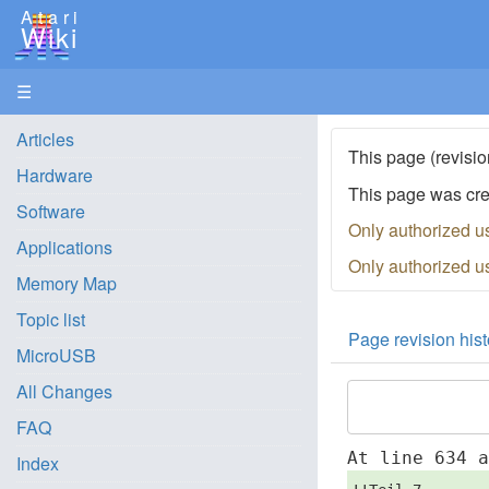
Atari
Wiki
☰
Articles
This page (revisio
Hardware
This page was cr
Software
Only authorized u
Applications
Only authorized u
Memory Map
Topic list
Page revision hist
MicroUSB
All Changes
FAQ
At line 634 
Index