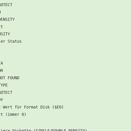
ROTECT
N
DENSITY
zt
NSITY
ler Status
TA
OR
NOT FOUND
TYPE
ROTECT
DY
t Wert für Format Disk ($E0)
zt (immer 0)
tiere Diskette (SINGLE/DOUBLE DENSITY)