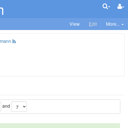
m
View
E
dit
More...
tmann
and