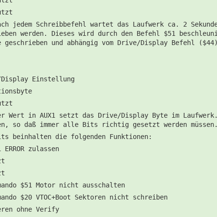
utzt
ach jedem Schreibbefehl wartet das Laufwerk ca. 2 Sekund
ieben werden. Dieses wird durch den Befehl $51 beschleun
e geschrieben und abhängig vom Drive/Display Befehl ($44
.
/Display Einstellung
tionsbyte
utzt
er Wert in AUX1 setzt das Drive/Display Byte im Laufwerk
en, so daß immer alle Bits richtig gesetzt werden müssen
its beinhalten die folgenden Funktionen:
i ERROR zulassen
zt
zt
mando $51 Motor nicht ausschalten
mando $20 VTOC+Boot Sektoren nicht schreiben
eren ohne Verify