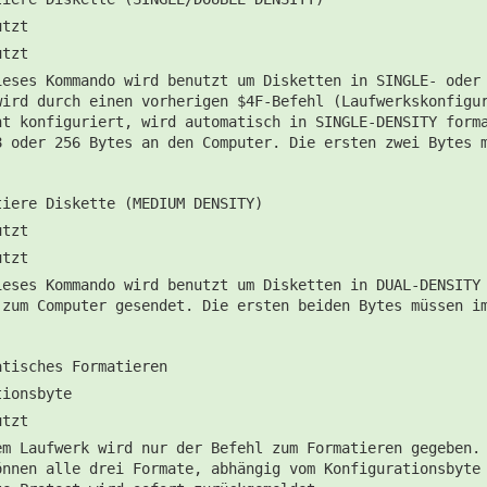
utzt
utzt
ieses Kommando wird benutzt um Disketten in SINGLE- oder
wird durch einen vorherigen $4F-Befehl (Laufwerkskonfigu
ht konfiguriert, wird automatisch in SINGLE-DENSITY form
8 oder 256 Bytes an den Computer. Die ersten zwei Bytes 
tiere Diskette (MEDIUM DENSITY)
utzt
utzt
ieses Kommando wird benutzt um Disketten in DUAL-DENSITY
 zum Computer gesendet. Die ersten beiden Bytes müssen i
atisches Formatieren
tionsbyte
utzt
em Laufwerk wird nur der Befehl zum Formatieren gegeben.
önnen alle drei Formate, abhängig vom Konfigurationsbyte