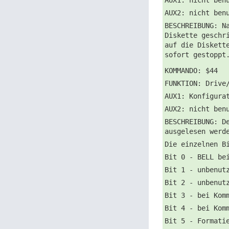
AUX2: nicht ben
BESCHREIBUNG: N
Diskette geschr
auf die Diskett
sofort gestoppt
KOMMANDO: $44
FUNKTION: Drive
AUX1: Konfigura
AUX2: nicht ben
BESCHREIBUNG: D
ausgelesen werd
Die einzelnen B
Bit 0 - BELL be
Bit 1 - unbenut
Bit 2 - unbenut
Bit 3 - bei Kom
Bit 4 - bei Kom
Bit 5 - Formati