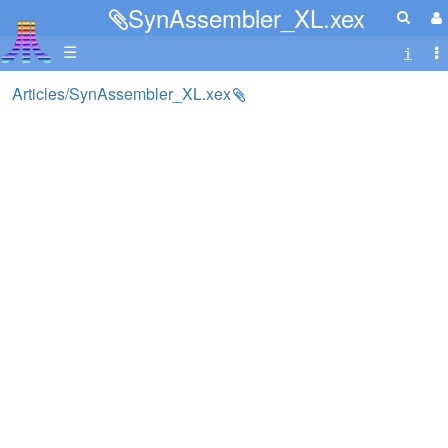
SynAssembler_XL.xex
☰
Articles/SynAssembler_XL.xex