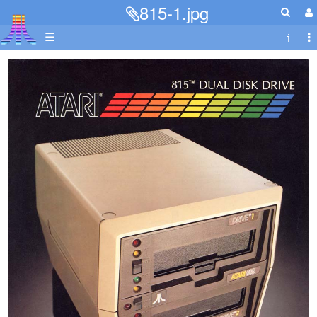
815-1.jpg
☰