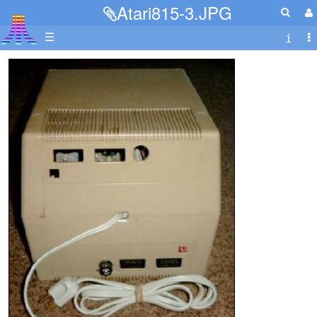
Atari815-3.JPG
☰