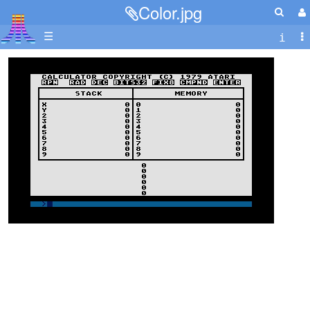
Color.jpg
☰