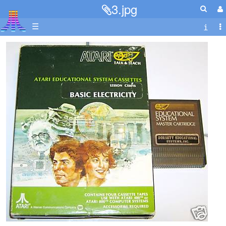
3.jpg
☰