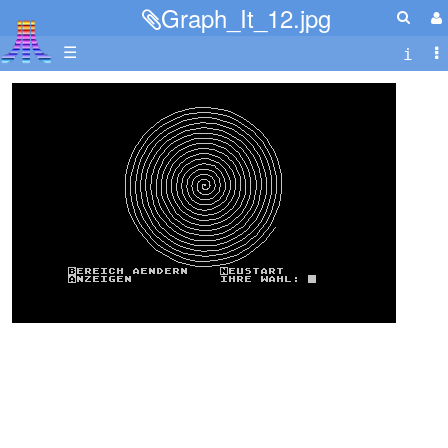
Graph_It_12.jpg
☰