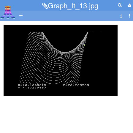
Graph_It_13.jpg
☰