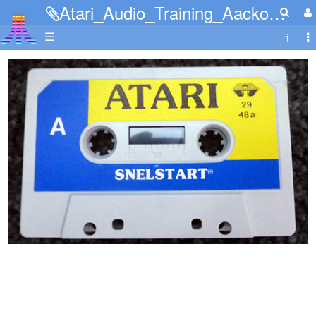
Atari_Audio_Training_Aacko_cassette.jpg
☰