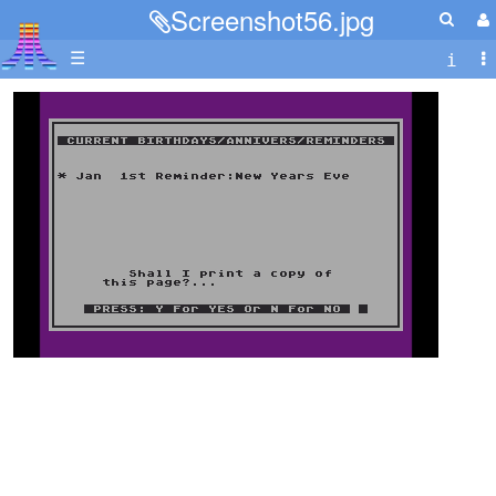
Screenshot56.jpg
☰