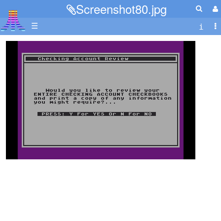
Screenshot80.jpg
☰