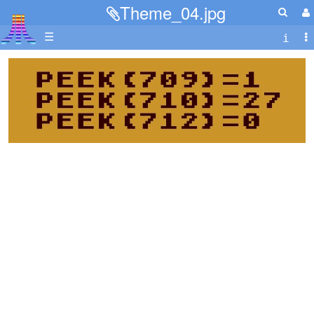
Theme_04.jpg
☰