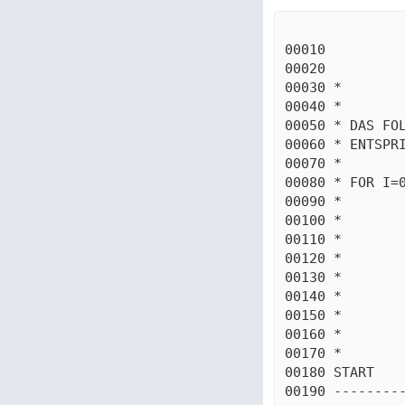
00010          
00020          
00030 *

00040 *

00050 * DAS FOL
00060 * ENTSPRI
00070 *

00080 * FOR I=0
00090 *

00100 *

00110 *

00120 *

00130 *

00140 *

00150 *

00160 *

00170 *

00180 START    
00190 ---------