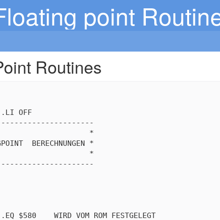
Floating point Routin
Point Routines
.LI OFF

---------------------

                    *

POINT  BERECHNUNGEN *

                    *

---------------------

.EQ $580    WIRD VOM ROM FESTGELEGT
