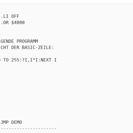
.LI OFF

.OR $4000

GENDE PROGRAMM

CHT DER BASIC-ZEILE:

 TO 255:?I,I*I:NEXT I

JMP DEMO

---------------------
