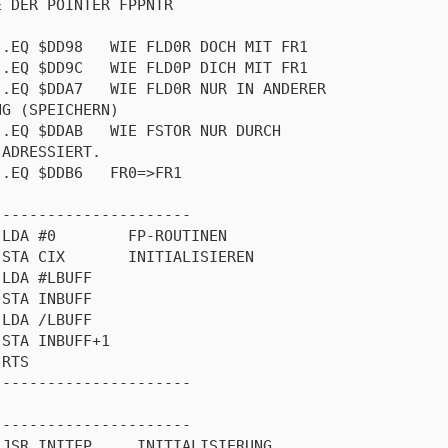
 DER POINTER FPPNTR

.EQ $DD98   WIE FLD0R DOCH MIT FR1

.EQ $DD9C   WIE FLD0P DICH MIT FR1

.EQ $DDA7   WIE FLD0R NUR IN ANDERER

G (SPEICHERN)

.EQ $DDAB   WIE FSTOR NUR DURCH

ADRESSIERT.

.EQ $DDB6   FR0=>FR1

---------------------

LDA #0        FP-ROUTINEN

STA CIX       INITIALISIEREN

LDA #LBUFF

STA INBUFF

LDA /LBUFF

STA INBUFF+1

RTS

---------------------

---------------------

JSR INITFP     INITIALISIERUNG
