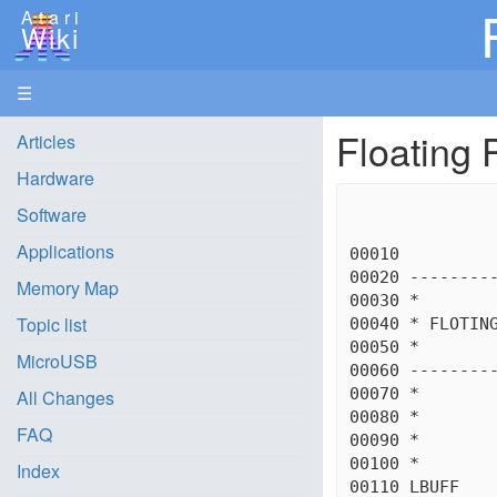
Atari
Wiki
☰
Floating 
Articles
Hardware
Software
Applications
00010          
00020 ---------
Memory Map
00030 *        
Topic list
00040 * FLOTING
00050 *        
MicroUSB
00060 ---------
00070 *

All Changes
00080 *

FAQ
00090 *

00100 *

Index
00110 LBUFF    