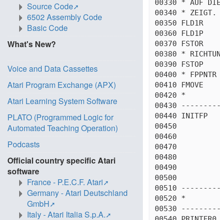
00330 * AUF DIE
Source Code
00340 * ZEIGT.

6502 Assembly Code
00350 FLD1R    
Basic Code
00360 FLD1P    
What's New?
00370 FSTOR    
00380 * RICHTUN
00390 FSTOP    
Voice and Data Cassettes
00400 * FPPNTR 
Atari Program Exchange (APX)
00410 FMOVE    
00420 *

Atari Learning System Software
00430 ---------
00440 INITFP   
PLATO (Programmed Logic for
00450          
Automated Teaching Operation)
00460          
Podcasts
00470          
00480          
Official country specific Atari
00490          
software
00500          
France - P.E.C.F. Atari
00510 ---------
Germany - Atari Deutschland
00520 *

GmbH
00530 ---------
Italy - Atari Italia S.p.A.
00540 PRINTFR0 