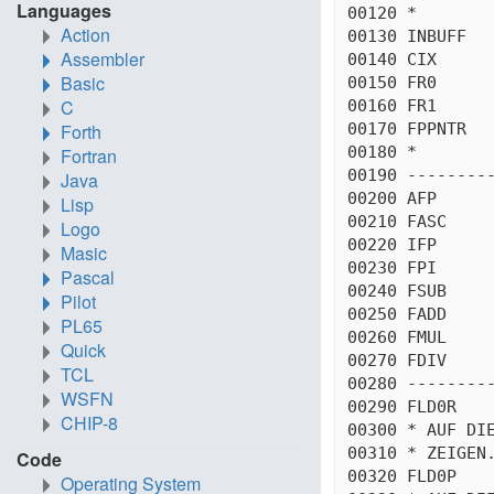
Languages
00120 *

Action
00130 INBUFF   
Assembler
00140 CIX      
Basic
00150 FR0      
C
00160 FR1      
00170 FPPNTR   
Forth
00180 *

Fortran
00190 ---------
Java
00200 AFP      
Lisp
00210 FASC     
Logo
00220 IFP      
Masic
00230 FPI      
Pascal
00240 FSUB     
Pilot
00250 FADD     
PL65
00260 FMUL     
Quick
00270 FDIV     
TCL
00280 ---------
WSFN
00290 FLD0R    
CHIP-8
00300 * AUF DIE
00310 * ZEIGEN.
Code
00320 FLD0P    
Operating System