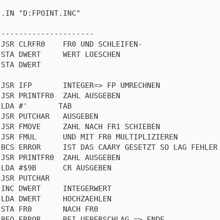
.IN "D:FPOINT.INC"

---------------------

JSR CLRFR0    FR0 UND SCHLEIFEN-

STA DWERT     WERT LOESCHEN

STA DWERT

JSR IFP       INTEGER=> FP UMRECHNEN

JSR PRINTFR0  ZAHL AUSGEBEN

LDA #'       TAB

JSR PUTCHAR   AUSGEBEN

JSR FMOVE     ZAHL NACH FR1 SCHIEBEN

JSR FMUL      UND MIT FR0 MULTIPLIZIEREN

BCS ERROR     IST DAS CAARY GESETZT SO LAG FEHLER 
JSR PRINTFR0  ZAHL AUSGEBEN

LDA #$9B      CR AUSGEBEN

JSR PUTCHAR

INC DWERT     INTEGERWERT

LDA DWERT     HOCHZAEHLEN

STA FR0       NACH FR0

BEQ ERROR     BEI UEBERSCHLAG => ENDE
