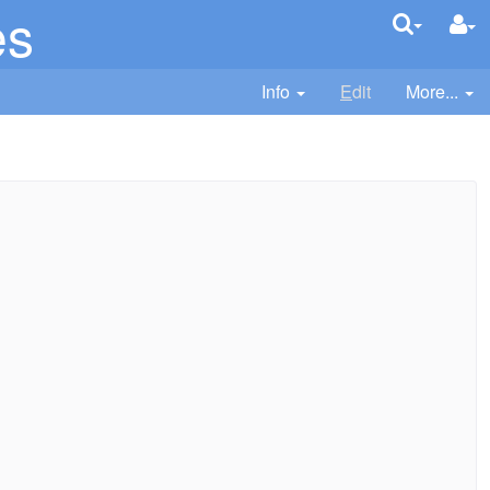
es
Info
E
dit
More...