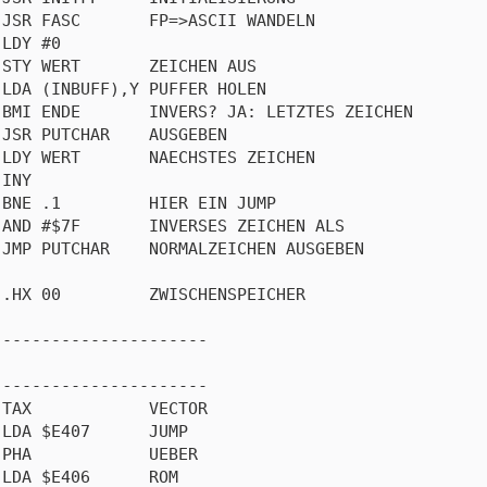
JSR FASC       FP=>ASCII WANDELN

LDY #0

STY WERT       ZEICHEN AUS

LDA (INBUFF),Y PUFFER HOLEN

BMI ENDE       INVERS? JA: LETZTES ZEICHEN

JSR PUTCHAR    AUSGEBEN

LDY WERT       NAECHSTES ZEICHEN

INY

BNE .1         HIER EIN JUMP

AND #$7F       INVERSES ZEICHEN ALS

JMP PUTCHAR    NORMALZEICHEN AUSGEBEN

.HX 00         ZWISCHENSPEICHER

---------------------

---------------------

TAX            VECTOR

LDA $E407      JUMP

PHA            UEBER

LDA $E406      ROM
