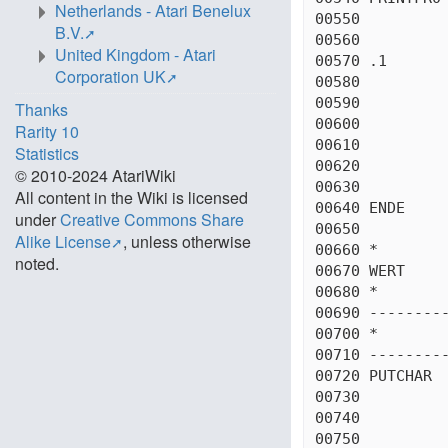
Netherlands - Atari Benelux
00550          
B.V.
00560          
United Kingdom - Atari
00570 .1       
Corporation UK
00580          
00590          
Thanks
00600          
Rarity 10
00610          
Statistics
00620          
© 2010-2024 AtariWiki
00630          
All content in the Wiki is licensed
00640 ENDE     
under
Creative Commons Share
00650          
Alike License
, unless otherwise
00660 *

noted.
00670 WERT     
00680 *

00690 ---------
00700 *

00710 ---------
00720 PUTCHAR  
00730          
00740          
00750          