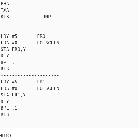
PHA

TXA

RTS            JMP

---------------------

LDY #5       FR0

LDA #0       LOESCHEN

STA FR0,Y

DEY

BPL .1

RTS

---------------------

LDY #5       FR1

LDA #0       LOESCHEN

STA FR1,Y

DEY

BPL .1

RTS

Demo