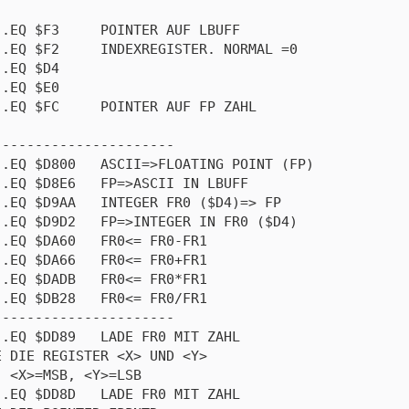
.EQ $F3     POINTER AUF LBUFF

.EQ $F2     INDEXREGISTER. NORMAL =0

.EQ $D4

.EQ $E0

.EQ $FC     POINTER AUF FP ZAHL

---------------------

.EQ $D800   ASCII=>FLOATING POINT (FP)

.EQ $D8E6   FP=>ASCII IN LBUFF

.EQ $D9AA   INTEGER FR0 ($D4)=> FP

.EQ $D9D2   FP=>INTEGER IN FR0 ($D4)

.EQ $DA60   FR0<= FR0-FR1

.EQ $DA66   FR0<= FR0+FR1

.EQ $DADB   FR0<= FR0*FR1

.EQ $DB28   FR0<= FR0/FR1

---------------------

.EQ $DD89   LADE FR0 MIT ZAHL

 DIE REGISTER <X> UND <Y>

 <X>=MSB, <Y>=LSB

.EQ $DD8D   LADE FR0 MIT ZAHL
