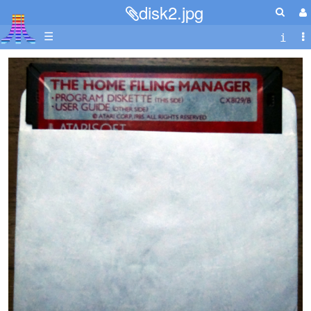
disk2.jpg
☰