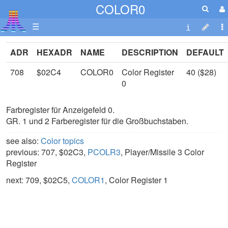
COLOR0
☰
ADR
HEXADR
NAME
DESCRIPTION
DEFAULT
708
$02C4
COLOR0
Color Register
40 ($28)
0
Farbregister für Anzeigefeld 0.
GR. 1 und 2 Farberegister für die Großbuchstaben.
see also:
Color topics
previous: 707, $02C3,
PCOLR3
, Player/Missile 3 Color
Register
next: 709, $02C5,
COLOR1
, Color Register 1