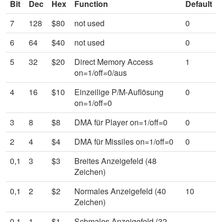
Bit
Dec
Hex
Function
Default
7
128
$80
not used
0
6
64
$40
not used
0
5
32
$20
Direct Memory Access
1
on=1/off=0/aus
4
16
$10
Einzeilige P/M-Auflösung
0
on=1/off=0
3
8
$8
DMA für Player on=1/off=0
0
2
4
$4
DMA für Missiles on=1/off=0
0
0,1
3
$3
Breites Anzeigefeld (48
Zeichen)
0,1
2
$2
Normales Anzeigefeld (40
10
Zeichen)
0,1
1
$1
Schmales Anzeigefeld (32