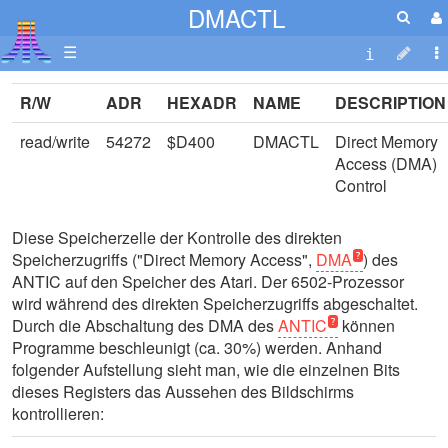
DMACTL
☰
R/W
ADR
HEXADR
NAME
DESCRIPTION
read/write
54272
$D400
DMACTL
Direct Memory
Access (DMA)
Control
Diese Speicherzelle der Kontrolle des direkten
Speicherzugriffs ("Direct Memory Access",
DMA
) des
ANTIC auf den Speicher des Atari. Der 6502-Prozessor
wird während des direkten Speicherzugriffs abgeschaltet.
Durch die Abschaltung des DMA des
ANTIC
können
Programme beschleunigt (ca. 30%) werden. Anhand
folgender Aufstellung sieht man, wie die einzelnen Bits
dieses Registers das Aussehen des Bildschirms
kontrollieren: